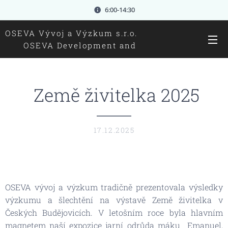
6:00-14:30
OSEVA Vývoj a Výzkum s.r.o.
OSEVA Development and
research Ltd.
Země živitelka 2025
17.12.2025
OSEVA vývoj a výzkum tradičně prezentovala výsledky
výzkumu a šlechtění na výstavě Země živitelka v
Českých Budějovicích. V letošním roce byla hlavním
magnetem naší expozice jarní odrůda máku Emanuel,