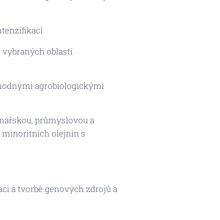
tenzifikací
 vybraných oblastí
vhodnými agrobiologickými
vinářskou, průmyslovou a
minoritních olejnin s
ci a tvorbě genových zdrojů a