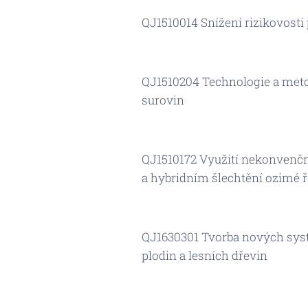
QJ1510014 Snížení rizikovost
QJ1510204 Technologie a metod
surovin
QJ1510172 Využití nekonvenčn
a hybridním šlechtění ozimé 
QJ1630301 Tvorba nových syst
plodin a lesních dřevin