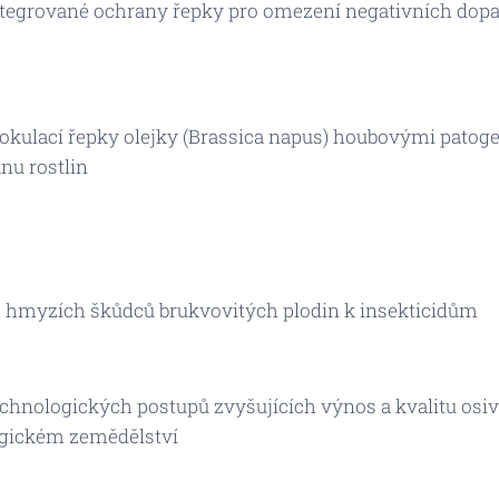
tegrované ochrany řepky pro omezení negativních dop
nokulací řepky olejky (Brassica napus) houbovými patog
nu rostlin
ch hmyzích škůdců brukvovitých plodin k insekticidům
chnologických postupů zvyšujících výnos a kvalitu osiv
logickém zemědělství