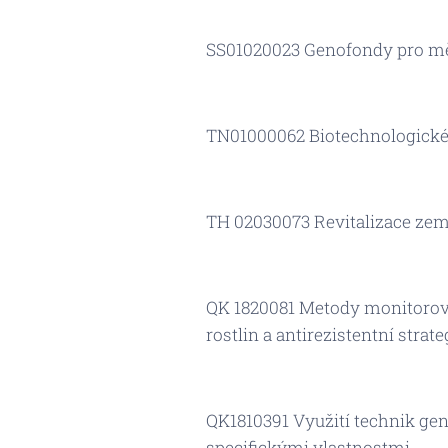
SS01020023 Genofondy pro měs
TN01000062 Biotechnologické 
TH 02030073 Revitalizace ze
QK 1820081 Metody monitorov
rostlin a antirezistentní strate
QK1810391 Využití technik ge
specifickými vlastnostmi