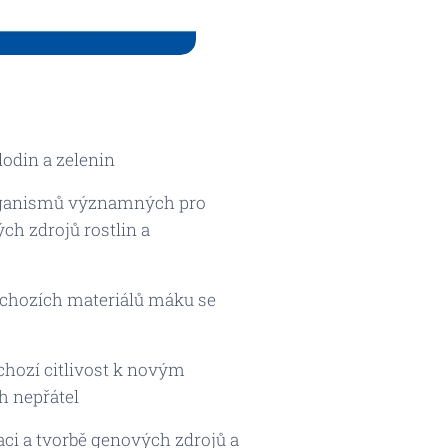
odin a zelenin
oorganismů významných pro
h zdrojů rostlin a
ýchozích materiálů máku se
hozí citlivost k novým
h nepřátel
ci a tvorbě genových zdrojů a