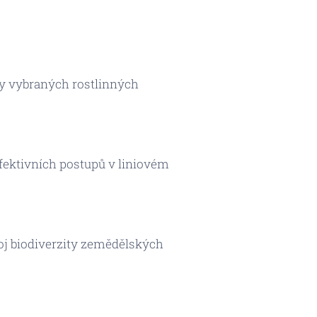
ty vybraných rostlinných
fektivních postupů v liniovém
oj biodiverzity zemědělských