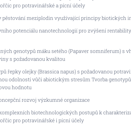
řčic pro potravinářské a pícní účely
pěstování meziplodin využívající principy biotických in
ního potenciálu nanotechnologií pro zvýšení rentability
konných genotypů máku setého (Papaver somniferum) s 
iny s požadovanou kvalitou
typů řepky olejky (Brassica napus) s požadovanou potra
nou odolností vůči abiotickým stresům Tvorba genotypů 
novou hodnotu
oncepční rozvoj výzkumné organizace
 komplexních biotechnologických postupů k charakteriza
řčic pro potravinářské i pícní účely