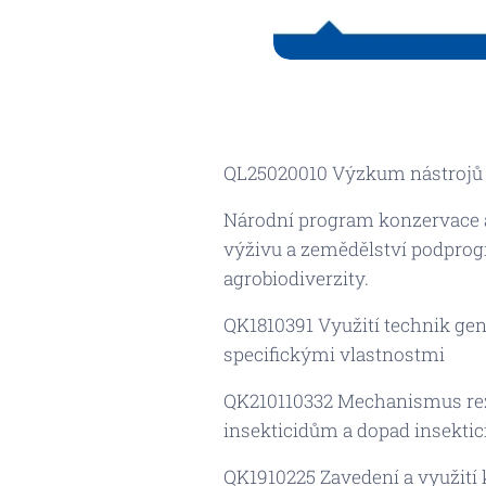
QL25020010 Výzkum nástrojů pr
Národní program konzervace a
výživu a zemědělství podprog
agrobiodiverzity.
QK1810391 Využití technik ge
specifickými vlastnostmi
QK210110332 Mechanismus rezi
insekticidům a dopad insektici
QK1910225 Zavedení a využití