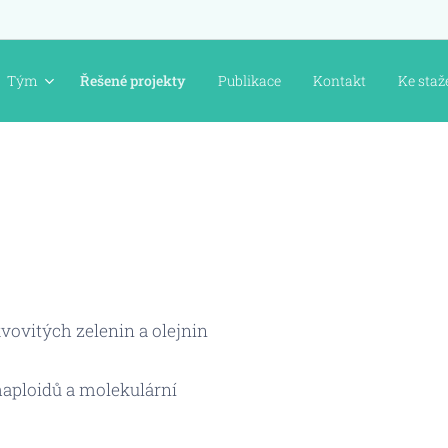
Tým
Řešené projekty
Publikace
Kontakt
Ke staž
ovitých zelenin a olejnin
haploidů a molekulární