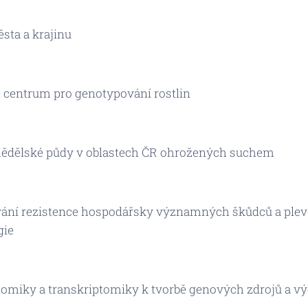
ta a krajinu
centrum pro genotypování rostlin
mědělské půdy v oblastech ČR ohrožených suchem
ání rezistence hospodářsky významných škůdců a plev
gie
nomiky a transkriptomiky k tvorbě genových zdrojů a v