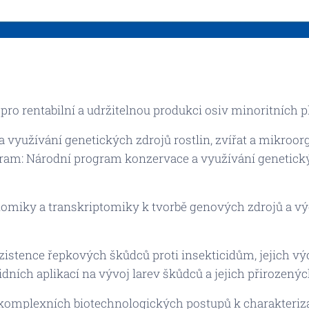
o rentabilní a udržitelnou produkci osiv minoritních pl
 využívání genetických zdrojů rostlin, zvířat a mikr
ram: Národní program konzervace a využívání genetickýc
nomiky a transkriptomiky k tvorbě genových zdrojů a v
stence řepkových škůdců proti insekticidům, jejich výc
dních aplikací na vývoj larev škůdců a jejich přirozenýc
 komplexních biotechnologických postupů k charakteriza