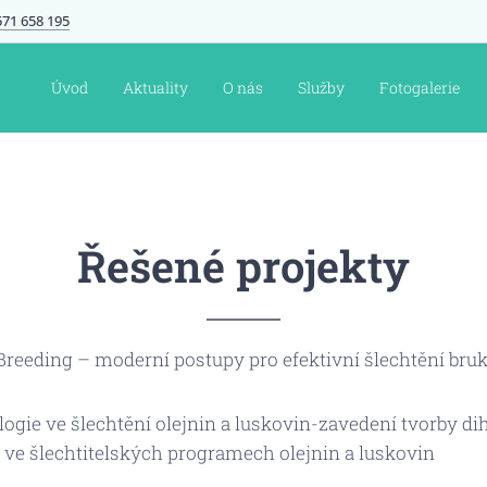
571 658 195
Úvod
Aktuality
O nás
Služby
Fotogalerie
Řešené projekty
eeding – moderní postupy pro efektivní šlechtění brukv
gie ve šlechtění olejnin a luskovin-zavedení tvorby di
e ve šlechtitelských programech olejnin a luskovin