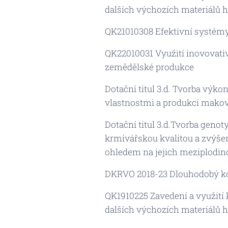
dalších výchozích materiálů ho
QK21010308 Efektivní systémy 
QK22010031 Využití inovovativ
zemědělské produkce
Dotační titul 3.d. Tvorba vý
vlastnostmi a produkcí makov
Dotační titul 3.d.Tvorba geno
krmivářskou kvalitou a zvýše
ohledem na jejich meziplodi
DKRVO 2018-23 Dlouhodobý k
QK1910225 Zavedení a využití
dalších výchozích materiálů ho