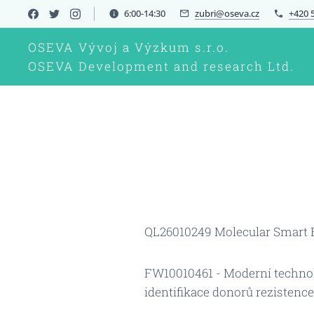
6:00-14:30
zubri@oseva.cz
+420 
OSEVA Vývoj a Výzkum s.r.o.
OSEVA Development and research Ltd.
QL26010249 Molecular Smart Br
FW10010461 - Moderní technolo
identifikace donorů rezistenc