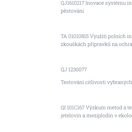
QJ1610217 Inovace systému in
pěstování
TA 01010815 Využití polních i
zkouškách přípravků na ochra
QJ 1230077
Testování citlivosti vybraný
QI 101C167 Výzkum metod a te
jetelovin a meziplodin v eko