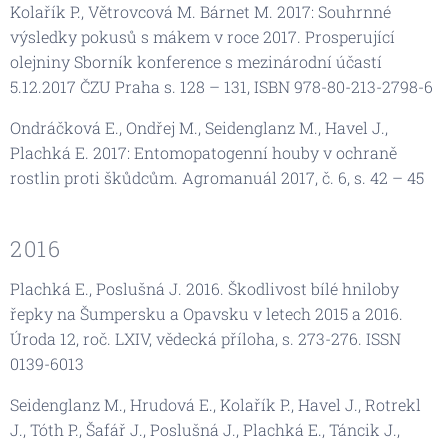
Kolařík P., Větrovcová M. Bárnet M. 2017: Souhrnné
výsledky pokusů s mákem v roce 2017. Prosperující
olejniny Sborník konference s mezinárodní účastí
5.12.2017 ČZU Praha s. 128 – 131, ISBN 978-80-213-2798-6
Ondráčková E., Ondřej M., Seidenglanz M., Havel J.,
Plachká E. 2017: Entomopatogenní houby v ochraně
rostlin proti škůdcům. Agromanuál 2017, č. 6, s. 42 – 45
2016
Plachká E., Poslušná J. 2016. Škodlivost bílé hniloby
řepky na Šumpersku a Opavsku v letech 2015 a 2016.
Úroda 12, roč. LXIV, vědecká příloha, s. 273-276. ISSN
0139-6013
Seidenglanz M., Hrudová E., Kolařík P., Havel J., Rotrekl
J., Tóth P., Šafář J., Poslušná J., Plachká E., Táncik J.,