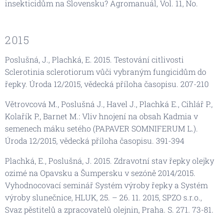
insekticidům na Slovensku? Agromanuál, Vol. 11, No.
2015
Poslušná, J., Plachká, E. 2015. Testování citlivosti
Sclerotinia sclerotiorum vůči vybraným fungicidům do
řepky. Úroda 12/2015, vědecká příloha časopisu. 207-210
Větrovcová M., Poslušná J., Havel J., Plachká E., Cihlář P.,
Kolařík P., Barnet M.: Vliv hnojení na obsah Kadmia v
semenech máku setého (PAPAVER SOMNIFERUM L.).
Úroda 12/2015, vědecká příloha časopisu. 391-394
Plachká, E., Poslušná, J. 2015. Zdravotní stav řepky olejky
ozimé na Opavsku a Šumpersku v sezóně 2014/2015.
Vyhodnocovací seminář Systém výroby řepky a Systém
výroby slunečnice, HLUK, 25. – 26. 11. 2015, SPZO s.r.o.,
Svaz pěstitelů a zpracovatelů olejnin, Praha. S. 271. 73-81.