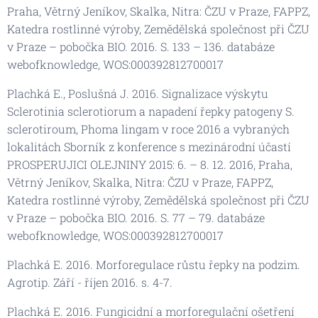
Praha, Větrný Jeníkov, Skalka, Nitra: ČZU v Praze, FAPPZ,
Katedra rostlinné výroby, Zemědělská společnost při ČZU
v Praze – pobočka BIO. 2016. S. 133 – 136. databáze
webofknowledge, WOS:000392812700017
Plachká E., Poslušná J. 2016. Signalizace výskytu
Sclerotinia sclerotiorum a napadení řepky patogeny S.
sclerotiroum, Phoma lingam v roce 2016 a vybraných
lokalitách Sborník z konference s mezinárodní účastí
PROSPERUJICI OLEJNINY 2015: 6. – 8. 12. 2016, Praha,
Větrný Jeníkov, Skalka, Nitra: ČZU v Praze, FAPPZ,
Katedra rostlinné výroby, Zemědělská společnost při ČZU
v Praze – pobočka BIO. 2016. S. 77 – 79. databáze
webofknowledge, WOS:000392812700017
Plachká E. 2016. Morforegulace růstu řepky na podzim.
Agrotip. Září - říjen 2016. s. 4-7.
Plachká E. 2016. Fungicidní a morforegulační ošetření