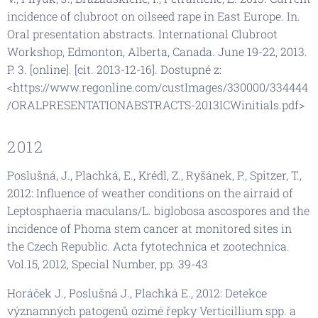
incidence of clubroot on oilseed rape in East Europe. In.
Oral presentation abstracts. International Clubroot
Workshop, Edmonton, Alberta, Canada. June 19-22, 2013.
P. 3. [online]. [cit. 2013-12-16]. Dostupné z:
<https://www.regonline.com/custImages/330000/334444
/ORALPRESENTATIONABSTRACTS-2013ICWinitials.pdf>
2012
Poslušná, J., Plachká, E., Krédl, Z., Ryšánek, P., Spitzer, T.,
2012: Influence of weather conditions on the airraid of
Leptosphaeria maculans/L. biglobosa ascospores and the
incidence of Phoma stem cancer at monitored sites in
the Czech Republic. Acta fytotechnica et zootechnica.
Vol.15, 2012, Special Number, pp. 39-43
Horáček J., Poslušná J., Plachká E., 2012: Detekce
významných patogenů ozimé řepky Verticillium spp. a