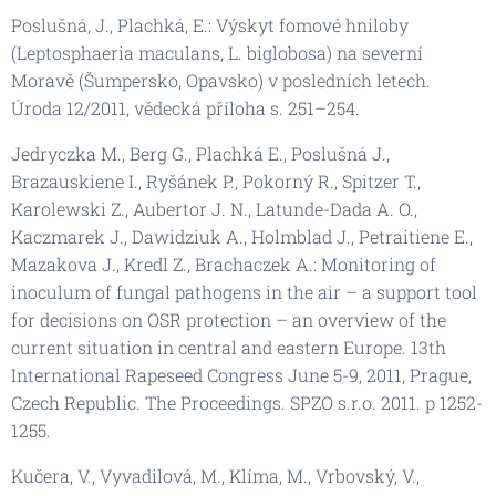
Poslušná, J., Plachká, E.: Výskyt fomové hniloby
(Leptosphaeria maculans, L. biglobosa) na severní
Moravě (Šumpersko, Opavsko) v posledních letech.
Úroda 12/2011, vědecká příloha s. 251–254.
Jedryczka M., Berg G., Plachká E., Poslušná J.,
Brazauskiene I., Ryšánek P., Pokorný R., Spitzer T.,
Karolewski Z., Aubertor J. N., Latunde-Dada A. O.,
Kaczmarek J., Dawidziuk A., Holmblad J., Petraitiene E.,
Mazakova J., Kredl Z., Brachaczek A.: Monitoring of
inoculum of fungal pathogens in the air – a support tool
for decisions on OSR protection – an overview of the
current situation in central and eastern Europe. 13th
International Rapeseed Congress June 5-9, 2011, Prague,
Czech Republic. The Proceedings. SPZO s.r.o. 2011. p 1252-
1255.
Kučera, V., Vyvadilová, M., Klíma, M., Vrbovský, V.,