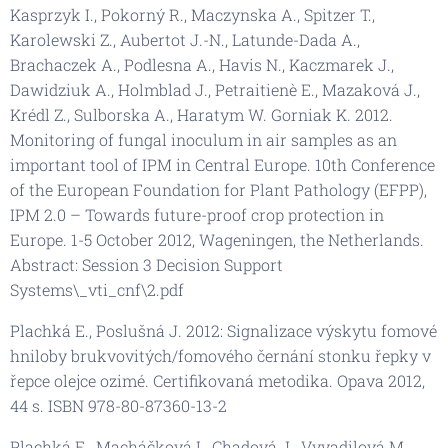
Kasprzyk I., Pokorný R., Maczynska A., Spitzer T.,
Karolewski Z., Aubertot J.-N., Latunde-Dada A.,
Brachaczek A., Podlesna A., Havis N., Kaczmarek J.,
Dawidziuk A., Holmblad J., Petraitienè E., Mazaková J.,
Krédl Z., Sulborska A., Haratym W. Gorniak K. 2012.
Monitoring of fungal inoculum in air samples as an
important tool of IPM in Central Europe. 10th Conference
of the European Foundation for Plant Pathology (EFPP),
IPM 2.0 – Towards future-proof crop protection in
Europe. 1-5 October 2012, Wageningen, the Netherlands.
Abstract: Session 3 Decision Support
Systems\_vti_cnf\2.pdf
Plachká E., Poslušná J. 2012: Signalizace výskytu fomové
hniloby brukvovitých/fomového černání stonku řepky v
řepce olejce ozimé. Certifikovaná metodika. Opava 2012,
44 s. ISBN 978-80-87360-13-2
Plachká E., Macháčková I., Chadová J., Vyvadilová M.,