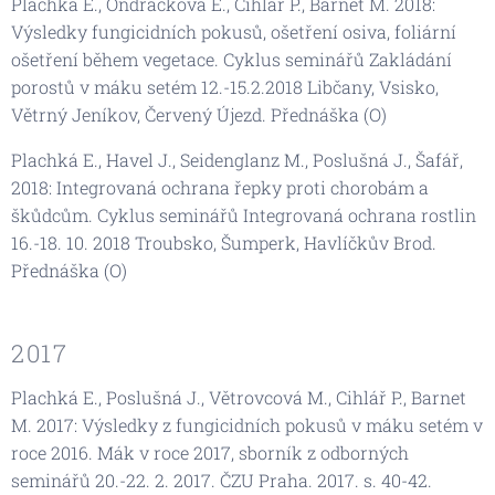
Plachká E., Ondráčková E., Cihlář P., Bárnet M. 2018:
Výsledky fungicidních pokusů, ošetření osiva, foliární
ošetření během vegetace. Cyklus seminářů Zakládání
porostů v máku setém 12.-15.2.2018 Libčany, Vsisko,
Větrný Jeníkov, Červený Újezd. Přednáška (O)
Plachká E., Havel J., Seidenglanz M., Poslušná J., Šafář,
2018: Integrovaná ochrana řepky proti chorobám a
škůdcům. Cyklus seminářů Integrovaná ochrana rostlin
16.-18. 10. 2018 Troubsko, Šumperk, Havlíčkův Brod.
Přednáška (O)
2017
Plachká E., Poslušná J., Větrovcová M., Cihlář P., Barnet
M. 2017: Výsledky z fungicidních pokusů v máku setém v
roce 2016. Mák v roce 2017, sborník z odborných
seminářů 20.-22. 2. 2017. ČZU Praha. 2017. s. 40-42.