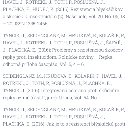
HAVEL, J., ROTREKL, J., TÓTH, P., POSLUŠNÁ, J.,
PLACHKÁ, E., HUDEC, K. (2016): Rezistencia blyskáčikov
a skočiek k insekticídom (2). Naše pole, Vol. 20, No. 06, 18
– 20. ISSN 1335-2466
TÁNCIK, J., SEIDENGLANZ, M., HRUDOVÁ, E., KOLAŘÍK, P.,
HAVEL, J., ROTREKL, J., TÓTH, P., POSLUŠNÁ, J., ŠAFÁŘ,
J., PLACHKÁ, E. (2016): Problémy s rezistenciou škodcov
repky proti insekticidom. Rolnícke noviny – Repka,
odborná príloha časopisu, Vol. 5, 4 – 6.
SEIDENGLANZ, M., HRUDOVÁ, E., KOLAŘÍK, P., HAVEL, J.,
ROTREKL, J., TÓTH, P., POSLUŠNÁ, J., PLACHKÁ, E.,
TÁNCIK, J. (2016): Integrovaná ochrana proti škůdcům
řepky ozimé (část II; jaro). Úroda, Vol. 64, No.
TÁNCIK, J., SEIDENGLANZ, M., HRUDOVÁ, E., KOLAŘÍK, P.,
HAVEL, J., ROTREKL, J., TÓTH, P., POSLUŠNÁ, J.,
PLACHKÁ, E. (2016): Jak je to s rezistencí blýskáčků proti