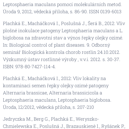
Leptosphaeria maculans pomocí molekulárních metod.
Úroda 9, 2012, vědecká příloha, s. 86-90. ISSN 0139-6013
Plachká E., Macháčková I., Poslušná J., Šerá B., 2012: Vliv
plošné inokulace patogeny Leptosphaeria maculans a L.
biglobosa na zdravotní stav a výnos řepky olejky ozimé.
In: Biological control of plant diseases. 9. Odborný
seminář Biologická kontrola chorob rostlin 24.10.2012.
Výzkumný ústav rostlinné výroby , v.v.i. 2012. s. 30-37.
ISBN: 978-80-7427-114-4.
Plachká E., Macháčková I., 2012: Vliv lokality na
kontaminaci semen řepky olejky ozimé patogeny
Alternaria brassicae, Alternaria brassicicola a
Leptosphaeria maculans, Leptosphaeria biglobosa.
Úroda, 12/2012, vědecká příloha, s. 207-210
Jedryczka M., Berg G., Plachká E., Weryszko-
Chmielewska E., Poslušná J., Brazauskienè I., Ryšánek P.,