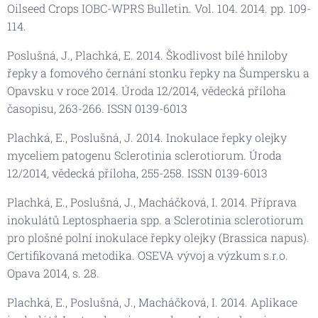
Oilseed Crops IOBC-WPRS Bulletin. Vol. 104. 2014. pp. 109-
114.
Poslušná, J., Plachká, E. 2014. Škodlivost bílé hniloby
řepky a fomového černání stonku řepky na Šumpersku a
Opavsku v roce 2014. Úroda 12/2014, vědecká příloha
časopisu, 263-266. ISSN 0139-6013
Plachká, E., Poslušná, J. 2014. Inokulace řepky olejky
myceliem patogenu Sclerotinia sclerotiorum. Úroda
12/2014, vědecká příloha, 255-258. ISSN 0139-6013
Plachká, E., Poslušná, J., Macháčková, I. 2014. Příprava
inokulátů Leptosphaeria spp. a Sclerotinia sclerotiorum
pro plošné polní inokulace řepky olejky (Brassica napus).
Certifikovaná metodika. OSEVA vývoj a výzkum s.r.o.
Opava 2014, s. 28.
Plachká, E., Poslušná, J., Macháčková, I. 2014. Aplikace