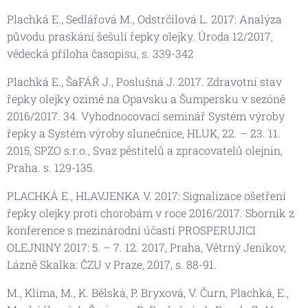
Plachká E., Sedlářová M., Odstrčilová L. 2017: Analýza
původu praskání šešulí řepky olejky. Úroda 12/2017,
vědecká příloha časopisu, s. 339-342
Plachká E., ŠaFÁŘ J., Poslušná J. 2017. Zdravotní stav
řepky olejky ozimé na Opavsku a Šumpersku v sezóně
2016/2017. 34. Vyhodnocovací seminář Systém výroby
řepky a Systém výroby slunečnice, HLUK, 22. – 23. 11.
2015, SPZO s.r.o., Svaz pěstitelů a zpracovatelů olejnin,
Praha. s. 129-135.
PLACHKÁ E., HLAVJENKA V. 2017: Signalizace ošetření
řepky olejky proti chorobám v roce 2016/2017. Sborník z
konference s mezinárodní účastí PROSPERUJICI
OLEJNINY 2017: 5. – 7. 12. 2017, Praha, Větrný Jeníkov,
Lázně Skalka: ČZU v Praze, 2017, s. 88-91.
M., Klíma, M., K. Bělská, P. Bryxová, V. Čurn, Plachká, E.,