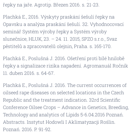
řepky na jaře. Agrotip. Březen 2016. s. 21-23.
Plachká E., 2016. Výskyty praskání šešulí řepky na
Opavsku a analýza praskání šešulí. 32. Vyhodnocovací
seminář Systém výroby řepky a Systém výroby
slunečnice, HLUK, 23. – 24. 11. 2015, SPZO s.r.o., Svaz
pěstitelů a zpracovatelů olejnin, Praha. s. 165-170.
Plachká E., Poslušná J. 2016. Ošetření proti bílé hnilobě
řepky a signalizace rizika napadení. Agromanuál Ročník
11. duben 2016. s. 64-67.
Plachká E., Poslušná J. 2016. The current occurrences of
oilseed rape diseases on selected locations in the Czech
Republic and the treatment indication. 32rd Scientific
Conference Oilsee Crops – Advance in Genetics, Breeding,
Technology and analytics of Lipids 5-6.04.2016 Poznań.
Abstracts. Instytut Hodowli I Aklimatyzacji Roślin.
Poznań. 2016. P. 91-92.