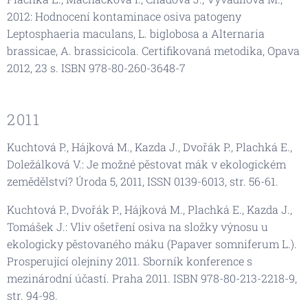
2012: Hodnocení kontaminace osiva patogeny
Leptosphaeria maculans, L. biglobosa a Alternaria
brassicae, A. brassicicola. Certifikovaná metodika, Opava
2012, 23 s. ISBN 978-80-260-3648-7
2011
Kuchtová P., Hájková M., Kazda J., Dvořák P., Plachká E.,
Doležálková V.: Je možné pěstovat mák v ekologickém
zemědělství? Úroda 5, 2011, ISSN 0139-6013, str. 56-61.
Kuchtová P., Dvořák P., Hájková M., Plachká E., Kazda J.,
Tomášek J.: Vliv ošetření osiva na složky výnosu u
ekologicky pěstovaného máku (Papaver somniferum L.).
Prosperující olejniny 2011. Sborník konference s
mezinárodní účastí. Praha 2011. ISBN 978-80-213-2218-9,
str. 94-98.