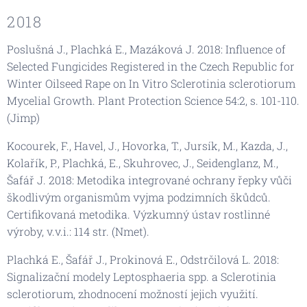
2018
Poslušná J., Plachká E., Mazáková J. 2018: Influence of
Selected Fungicides Registered in the Czech Republic for
Winter Oilseed Rape on In Vitro Sclerotinia sclerotiorum
Mycelial Growth. Plant Protection Science 54:2, s. 101-110.
(Jimp)
Kocourek, F., Havel, J., Hovorka, T., Jursík, M., Kazda, J.,
Kolařík, P., Plachká, E., Skuhrovec, J., Seidenglanz, M.,
Šafář J. 2018: Metodika integrované ochrany řepky vůči
škodlivým organismům vyjma podzimních škůdců.
Certifikovaná metodika. Výzkumný ústav rostlinné
výroby, v.v.i.: 114 str. (Nmet).
Plachká E., Šafář J., Prokinová E., Odstrčilová L. 2018:
Signalizační modely Leptosphaeria spp. a Sclerotinia
sclerotiorum, zhodnocení možností jejich využití.