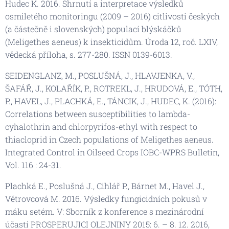
Hudec K. 2016. Shrnutí a interpretace výsledků
osmiletého monitoringu (2009 – 2016) citlivosti českých
(a částečně i slovenských) populací blýskáčků
(Meligethes aeneus) k insekticidům. Úroda 12, roč. LXIV,
vědecká příloha, s. 277-280. ISSN 0139-6013.
SEIDENGLANZ, M., POSLUŠNÁ, J., HLAVJENKA, V.,
ŠAFÁŘ, J., KOLAŘÍK, P., ROTREKL, J., HRUDOVÁ, E., TÓTH,
P., HAVEL, J., PLACHKÁ, E., TÁNCIK, J., HUDEC, K. (2016):
Correlations between susceptibilities to lambda-
cyhalothrin and chlorpyrifos-ethyl with respect to
thiacloprid in Czech populations of Meligethes aeneus.
Integrated Control in Oilseed Crops IOBC-WPRS Bulletin,
Vol. 116 : 24-31.
Plachká E., Poslušná J., Cihlář P., Bárnet M., Havel J.,
Větrovcová M. 2016. Výsledky fungicidních pokusů v
máku setém. V: Sborník z konference s mezinárodní
účastí PROSPERUJICI OLEJNINY 2015: 6. – 8. 12. 2016,