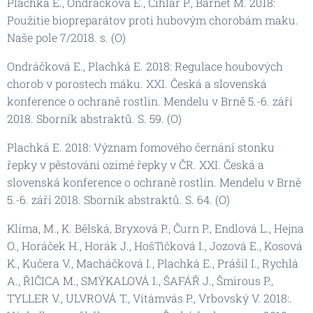
Plachká E., Ondráčková E., Cihlář P., Bárnet M. 2018:
Použitie biopreparátov proti hubovým chorobám maku.
Naše pole 7/2018. s. (O)
Ondráčková E., Plachká E. 2018: Regulace houbových
chorob v porostech máku. XXI. Česká a slovenská
konference o ochraně rostlin. Mendelu v Brně 5.-6. září
2018. Sborník abstraktů. S. 59. (O)
Plachká E. 2018: Význam fomového černání stonku
řepky v pěstování ozimé řepky v ČR. XXI. Česká a
slovenská konference o ochraně rostlin. Mendelu v Brně
5.-6. září 2018. Sborník abstraktů. S. 64. (O)
Klíma, M., K. Bělská, Bryxová P., Čurn P., Endlová L., Hejna
O., Horáček H., Horák J., HošTičková I., Jozová E., Kosová
K., Kučera V., Macháčková I., Plachká E., Prášil I., Rychlá
A., ŘIČICA M., SMÝKALOVÁ I., ŠAFÁŘ J., Šmirous P.,
TYLLER V., ULVROVÁ T., Vítámvás P., Vrbovský V. 2018:.