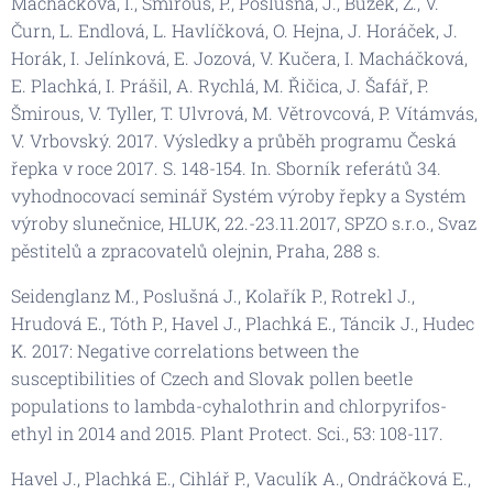
Macháčková, I., Šmirous, P., Poslušná, J., Buzek, Z., V.
Čurn, L. Endlová, L. Havlíčková, O. Hejna, J. Horáček, J.
Horák, I. Jelínková, E. Jozová, V. Kučera, I. Macháčková,
E. Plachká, I. Prášil, A. Rychlá, M. Řičica, J. Šafář, P.
Šmirous, V. Tyller, T. Ulvrová, M. Větrovcová, P. Vítámvás,
V. Vrbovský. 2017. Výsledky a průběh programu Česká
řepka v roce 2017. S. 148-154. In. Sborník referátů 34.
vyhodnocovací seminář Systém výroby řepky a Systém
výroby slunečnice, HLUK, 22.-23.11.2017, SPZO s.r.o., Svaz
pěstitelů a zpracovatelů olejnin, Praha, 288 s.
Seidenglanz M., Poslušná J., Kolařík P., Rotrekl J.,
Hrudová E., Tóth P., Havel J., Plachká E., Táncik J., Hudec
K. 2017: Negative correlations between the
susceptibilities of Czech and Slovak pollen beetle
populations to lambda-cyhalothrin and chlorpyrifos-
ethyl in 2014 and 2015. Plant Protect. Sci., 53: 108-117.
Havel J., Plachká E., Cihlář P., Vaculík A., Ondráčková E.,