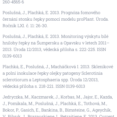
260-4565-6
Poslušná, J., Plachká, E. 2013. Prognóza fomového
černání stonku řepky pomocí modelu proPlant. Úroda.
Ročník LXI. č. 11: 26-30.
Poslušná, J., Plachká, E. 2013. Monitoring výskytu bílé
hniloby řepky na Šumpersku a Opavsku v letech 2011–
2013. Úroda 12/2013, vědecká příloha s. 222-225. ISSN
0139-6013
Plachká, E., Poslušná, J., Macháčková I. 2013. Skleníkové
a polní inokulace řepky olejky patogeny Sclerotinia
sclerotiorum a Leptosphaeria spp. Úroda 12/2013,
vědecká příloha s. 218-221. ISSN 0139-6013
Jedryczka, M., Kaczmarek, J., Korbas, M., Jajor, E., Kazda,
J., Pomikala, M., Poslušná, J., Plachká, E., Tothová, M.,
Bokor, P., Gasich, E., Bankina, B., Bimsteine, G., Ageychik,
V., Pilyuk, J., Brazauskiene, I., Petraitiene, E. 2013. Current