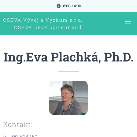
6:00-14:30
OSEVA Vývoj a Výzkum s.r.o.
OSEVA Development and
research Ltd.
Ing.Eva Plachká, Ph.D.
Kontakt:
tel. 553 624 160