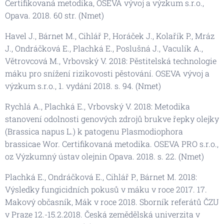
Certifikovaná metodika, OSEVA vývoj a výzkum s.r.o.,
Opava. 2018. 60 str. (Nmet)
Havel J., Bárnet M., Cihlář P., Horáček J., Kolařík P., Mráz
J., Ondráčková E., Plachká E., Poslušná J., Vaculík A.,
Větrovcová M., Vrbovský V. 2018: Pěstitelská technologie
máku pro snížení rizikovosti pěstování. OSEVA vývoj a
výzkum s.r.o., 1. vydání 2018. s. 94. (Nmet)
Rychlá A., Plachká E., Vrbovský V. 2018: Metodika
stanovení odolnosti genových zdrojů brukve řepky olejky
(Brassica napus L.) k patogenu Plasmodiophora
brassicae Wor. Certifikovaná metodika. OSEVA PRO s.r.o.,
oz Výzkumný ústav olejnin Opava. 2018. s. 22. (Nmet)
Plachká E., Ondráčková E., Cihlář P., Bárnet M. 2018:
Výsledky fungicidních pokusů v máku v roce 2017. 17.
Makový občasník, Mák v roce 2018. Sborník referátů ČZU
v Praze 12.-15.2.2018. Česká zemědělská univerzita v