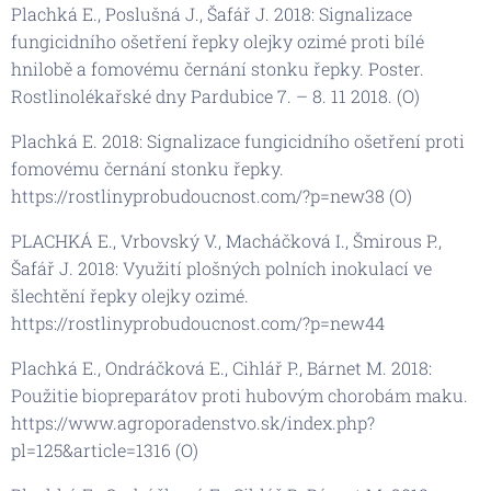
Plachká E., Poslušná J., Šafář J. 2018: Signalizace
fungicidního ošetření řepky olejky ozimé proti bílé
hnilobě a fomovému černání stonku řepky. Poster.
Rostlinolékařské dny Pardubice 7. – 8. 11 2018. (O)
Plachká E. 2018: Signalizace fungicidního ošetření proti
fomovému černání stonku řepky.
https://rostlinyprobudoucnost.com/?p=new38 (O)
PLACHKÁ E., Vrbovský V., Macháčková I., Šmirous P.,
Šafář J. 2018: Využití plošných polních inokulací ve
šlechtění řepky olejky ozimé.
https://rostlinyprobudoucnost.com/?p=new44
Plachká E., Ondráčková E., Cihlář P., Bárnet M. 2018:
Použitie biopreparátov proti hubovým chorobám maku.
https://www.agroporadenstvo.sk/index.php?
pl=125&article=1316 (O)