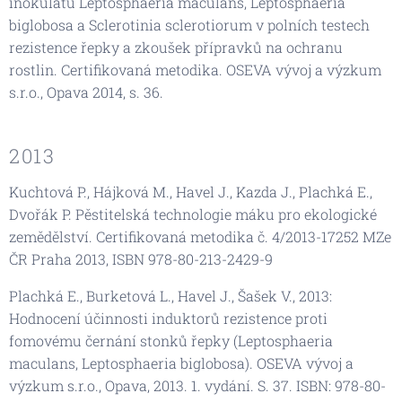
inokulátů Leptosphaeria maculans, Leptosphaeria
biglobosa a Sclerotinia sclerotiorum v polních testech
rezistence řepky a zkoušek přípravků na ochranu
rostlin. Certifikovaná metodika. OSEVA vývoj a výzkum
s.r.o., Opava 2014, s. 36.
2013
Kuchtová P., Hájková M., Havel J., Kazda J., Plachká E.,
Dvořák P. Pěstitelská technologie máku pro ekologické
zemědělství. Certifikovaná metodika č. 4/2013-17252 MZe
ČR Praha 2013, ISBN 978-80-213-2429-9
Plachká E., Burketová L., Havel J., Šašek V., 2013:
Hodnocení účinnosti induktorů rezistence proti
fomovému černání stonků řepky (Leptosphaeria
maculans, Leptosphaeria biglobosa). OSEVA vývoj a
výzkum s.r.o., Opava, 2013. 1. vydání. S. 37. ISBN: 978-80-