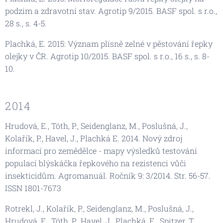
podzim a zdravotní stav. Agrotip 9/2015. BASF spol. s r.o.,
28 s., s. 4-5.
Plachká, E. 2015: Význam plísně zelné v pěstování řepky
olejky v ČR. Agrotip 10/2015. BASF spol. s r.o., 16 s., s. 8-
10.
2014
Hrudová, E., Tóth, P., Seidenglanz, M., Poslušná, J.,
Kolařík, P., Havel, J., Plachká E. 2014. Nový zdroj
informací pro zemědělce - mapy výsledků testování
populací blýskáčka řepkového na rezistenci vůči
insekticidům. Agromanuál. Ročník 9: 3/2014. Str. 56-57.
ISSN 1801-7673
Rotrekl, J., Kolařík, P., Seidenglanz, M., Poslušná, J.,
Hrudová, E., Tóth, P., Havel, J., Plachká, E., Spitzer, T.,