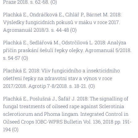
Praze 2018. s. 62-68. (O)
Plachká E., Ondráčková E., Cihlář P., Bárnet M. 2018:
Výsledky fungicidních pokusů v máku v roce 2017.
Agromanuál 2018/3. s. 44-48 (O)
Plachká E., Sedlářová M., Odstrčilová L. 2018: Analýza
příčin praskání šešulí řepky olejky. Agromanuál 5/2018.
s. 54-57 (O)
Plachká E. 2018: Vliv fungicidního a insekticidního
ošetření řepky na zdravotní stav a výnos v roce
2017/2018. Agrotip 7-8/2018. s. 18-21. (O)
Plachká E., Poslušná J., Šafář J. 2018: The signalling of
fungal treatments of oilseed rape against Sclerotinia
sclerotiorum and Phoma lingam. Integrated Control in
Oilseed Crops IOBC-WPRS Bulletin Vol. 136, 2018 pp. 191-
194 (O)