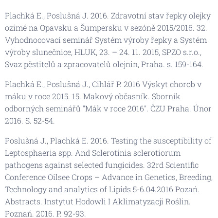
Plachká E., Poslušná J. 2016. Zdravotní stav řepky olejky
ozimé na Opavsku a Šumpersku v sezóně 2015/2016. 32.
Vyhodnocovací seminář Systém výroby řepky a Systém
výroby slunečnice, HLUK, 23. – 24. 11. 2015, SPZO s.r.o.,
Svaz pěstitelů a zpracovatelů olejnin, Praha. s. 159-164.
Plachká E., Poslušná J., Cihlář P. 2016 Výskyt chorob v
máku v roce 2015. 15. Makový občasník. Sborník
odborných seminářů "Mák v roce 2016". ČZU Praha. Únor
2016. S. 52-54.
Poslušná J., Plachká E. 2016. Testing the susceptibility of
Leptosphaeria spp. And Sclerotinia sclerotiorum
pathogens against selected fungicides. 32rd Scientific
Conference Oilsee Crops – Advance in Genetics, Breeding,
Technology and analytics of Lipids 5-6.04.2016 Pozań.
Abstracts. Instytut Hodowli I Aklimatyzacji Roślin.
Poznań. 2016. P. 92-93.