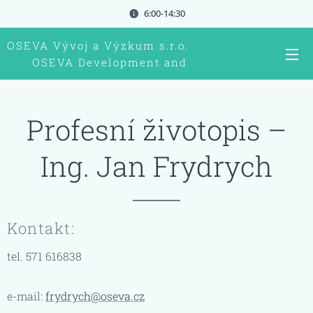
6:00-14:30
OSEVA Vývoj a Výzkum s.r.o.
OSEVA Development and
research Ltd.
Profesní životopis –
Ing. Jan Frydrych
Kontakt:
tel. 571 616838
e-mail:
frydrych@oseva.cz