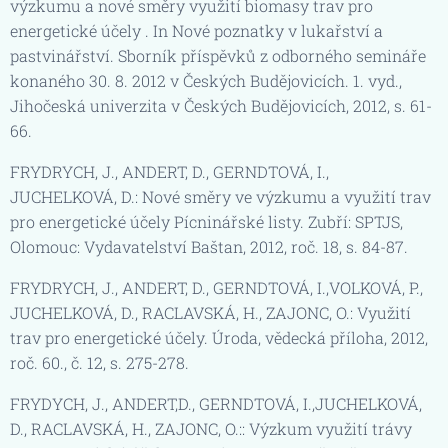
výzkumu a nové směry využití biomasy trav pro
energetické účely . In Nové poznatky v lukařství a
pastvinářství. Sborník příspěvků z odborného semináře
konaného 30. 8. 2012 v Českých Budějovicích. 1. vyd.,
Jihočeská univerzita v Českých Budějovicích, 2012, s. 61-
66.
FRYDRYCH, J., ANDERT, D., GERNDTOVÁ, I.,
JUCHELKOVÁ, D.: Nové směry ve výzkumu a využití trav
pro energetické účely Pícninářské listy. Zubří: SPTJS,
Olomouc: Vydavatelství Baštan, 2012, roč. 18, s. 84-87.
FRYDRYCH, J., ANDERT, D., GERNDTOVÁ, I.,VOLKOVÁ, P.,
JUCHELKOVÁ, D., RACLAVSKÁ, H., ZAJONC, O.: Využití
trav pro energetické účely. Úroda, vědecká příloha, 2012,
roč. 60., č. 12, s. 275-278.
FRYDYCH, J., ANDERT,D., GERNDTOVÁ, I.,JUCHELKOVÁ,
D., RACLAVSKÁ, H., ZAJONC, O.:: Výzkum využití trávy