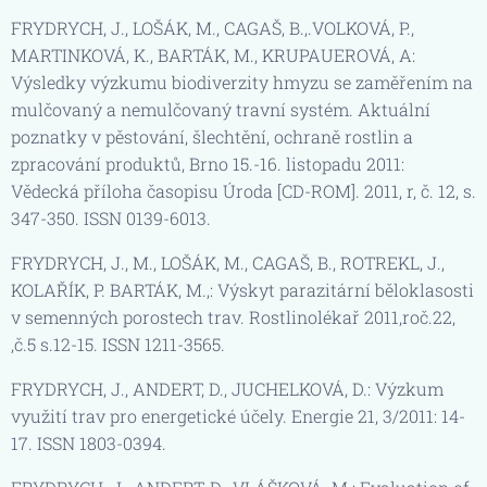
FRYDRYCH, J., LOŠÁK, M., CAGAŠ, B.,.VOLKOVÁ, P.,
MARTINKOVÁ, K., BARTÁK, M., KRUPAUEROVÁ, A:
Výsledky výzkumu biodiverzity hmyzu se zaměřením na
mulčovaný a nemulčovaný travní systém. Aktuální
poznatky v pěstování, šlechtění, ochraně rostlin a
zpracování produktů, Brno 15.-16. listopadu 2011:
Vědecká příloha časopisu Úroda [CD-ROM]. 2011, r, č. 12, s.
347-350. ISSN 0139-6013.
FRYDRYCH, J., M., LOŠÁK, M., CAGAŠ, B., ROTREKL, J.,
KOLAŘÍK, P. BARTÁK, M.,: Výskyt parazitární běloklasosti
v semenných porostech trav. Rostlinolékař 2011,roč.22,
,č.5 s.12-15. ISSN 1211-3565.
FRYDRYCH, J., ANDERT, D., JUCHELKOVÁ, D.: Výzkum
využití trav pro energetické účely. Energie 21, 3/2011: 14-
17. ISSN 1803-0394.