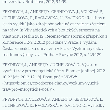
univerzita v Bratislave, 2012, 94-99.
FRYDRYCH, J., ANDERT,D., GERNDTOVÁ.,I., VOLKOVÁ P.,
JUCHELKOVÁ, D., RACLAVSKÁ, H., ZAJONC,O.: Rostliny a
jejich využití jako zdroje obnovitelné energie se zřetelem
na trávy. In Vliv abiotických a biotických stresorů na
vlastnosti rostlin 2012. Recenzovaný sborník příspěvků z
konference 1.2-2.2.2012 pořádané v Praze. 1. vydání,
Česká zemědělská univerzita v Praze, Výzkumný ústav
rostlinné výroby, v.v.i. Praha – Ruzyně 2012, s. 125-129.
FRYDRYCH,J., ANDERT,D., JUCHELKOVÁ,D.: Výzkum
využití trav pro energetické účely. Biom.cz [online]. 2012-
10-22 [cit. 2012-12-18]. Dostupné z WWW:
<https://biom.cz/cz/odborne-clanky/vyzkum-vyuziti-
trav-pro-energeticke-ucely>.
FRYDRYCH, J.,VOLKOVÁ,P., ANDERT, D., GERNDTOVÁ, I.,
JUCHELKOVÁ, D., RACLAVSKÁ, H., ZAJONC, O.: Výsledky