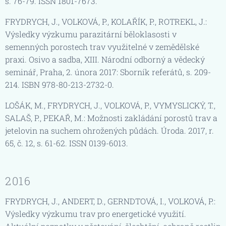
s. 76-79. ISSN 1801-7673.
FRYDRYCH, J., VOLKOVÁ, P., KOLAŘÍK, P., ROTREKL, J.:
Výsledky výzkumu parazitární běloklasosti v
semenných porostech trav využitelné v zemědělské
praxi. Osivo a sadba, XIII. Národní odborný a vědecký
seminář, Praha, 2. února 2017: Sborník referátů, s. 209-
214. ISBN 978-80-213-2732-0.
LOŠÁK, M., FRYDRYCH, J., VOLKOVÁ, P., VYMYSLICKÝ, T.,
SALAŠ, P., PEKAŘ, M.: Možnosti zakládání porostů trav a
jetelovin na suchem ohrožených půdách. Úroda. 2017, r.
65, č. 12, s. 61-62. ISSN 0139-6013.
2016
FRYDRYCH, J., ANDERT, D., GERNDTOVÁ, I., VOLKOVÁ, P.:
Výsledky výzkumu trav pro energetické využití.