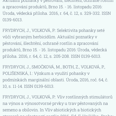
Aktuální poznatky v pěstování, šlechtění, ochraně rostlin
a zpracování produktů, Brno 15. - 16. listopadu 2016:
Úroda, vědecká příloha. 2016, r. 64, č. 12, s. 329-332. ISSN
0139-6013.
FRYDRYCH, J., VOLKOVÁ, P.: Selektivita pohanky seté
vůči vybraným herbicidům. Aktuální poznatky v
pěstování, šlechtění, ochraně rostlin a zpracování
produktů, Brno 15. - 16. listopadu 2016: Úroda, vědecká
příloha. 2016, r. 64, č. 12, s. 205-208. ISSN 0139-6013.
FRYDRYCH, J., SMOČKOVÁ, M., BOTH, Z., VOLKOVÁ, P.,
POLIŠENSKÁ, I.: Výzkum a využití pohanky v
podmínkách marginální oblasti. Úroda, 2016, roč. 64, č.
10, s. 11-14. ISSN 0139-6013.
FRYDRYCH, J., VOLKOVÁ, P.: Vliv rostlinných stimulátorů
na výnos a výnosotvorné prvky u trav pěstovaných na
semeno a obilovin. In Vliv abiotických a biotických