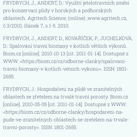
FRYDRYCH, J., ANDERT, D.: Využití jetelotravních směsí
pro konzervaci půdy v horských a podhorských
oblastech. Agritech Science, (online) ,www.agritech.cz,
č.3/2010, článek 7, s 1-5. 2010.
FRYDRYCH, J., ANDERT, D., KOVAŘÍČEK, P., JUCHELKOVÁ,
D.: Spalování travní biomasy v kotlích větších výkonů.
Biom.cz [online]. 2010-10-13 [cit. 2011-01-14]. Dostupné z
WWW: <https://biom.cz/cz/odborne-clanky/spalovani-
travni-biomasy-v-kotlich-vetsich-vykonu>. ISSN: 1801-
2655.
FRYDRYCH, J.: Hospodaření na půdě ve zranitelných
oblastech se zřetelem na trvalé travní porosty. Biom.cz
[online]. 2010-05-05 [cit. 2011-01-14]. Dostupné z WWW:
<https://biom.cz/cz/odborne-clanky/hospodareni-na-
pude-ve-zranitelnych-oblastech-se-zretelem-na-trvale-
travni-porosty>. ISSN: 1801-2655.