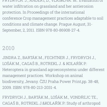
FRYDRYCH. J., ANDERT, D., VLÁŠKOVÁ. M.: Evaluation of
water infiltration on grassland and her antierosion
protection. In Proceedings of the international
conference Crop management practices adaptable to soil
conditions and climate change. Prague August, 31-
September, 2, 2011. ISBN 978-80-86908-27-4.
2010
JINDRA Z., BARTÁK M., FECHTNER J., FRYDRYCH J.,
LOŠÁK M., CAGAŠ B., ROTREKL J. & KOLAŔÍK P.:
Heteroptera in grassland agroecosystems under different
management practices. Workshop on animal
biodiversity, Jevany. ČZU Praha Power Print,pp. 38-48,
2009. ISBN: 978-80-213-2031-4.
FRYDRYCH J., BARTÁK M., LOŠÁK M., VONDŔEJC TE.,
CAGAŠ B., ROTREKL J.&KOLAŘÍK P.: Study of arthropod