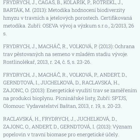
FRYDRYCH, J., CAGAŠ, B., KOLAŘÍK, P., ROTREKL, J.,
BARTÁK, M. (2013): Metodika hodnocení biodiverzity
hmyzu v travních a jetelových porostech. Certifikovaná
metodika. Zubří: OSEVA vývoj a výzkum s.r.o., 2/2013, 26
s.
FRYDRYCH, J., MACHÁČ, R., VOLKOVÁ, P. (2013): Ochrana
trav pěstovaných na semeno v mladém stadiu vývoje.
Rostlinolékař, 2013, r. 24, č. 5, s. 23-26.
FRYDRYCH, J., MACHÁČ, R., VOLKOVÁ, P., ANDERT, D.,
GERNDTOVÁ, I., JUCHELKOVÁ, D., RACLAVSKÁ, H.,
ZAJONC, O. (2013): Energetické využití trav se zaměřením
na produkci bioplynu. Pícninářské listy, Zubří: SPTJS,
Olomouc: Vydavatelství Baštan, 2013, r. 19, s. 20-23.
RACLAVSKÁ, H., FRYDRYCH, J., JUCHELKOVÁ, D.,
ZAJONC, O., ANDERT, D., GERNDTOVÁ, I. (2013): Význam
popelovin v travní biomase pro energetické účely.