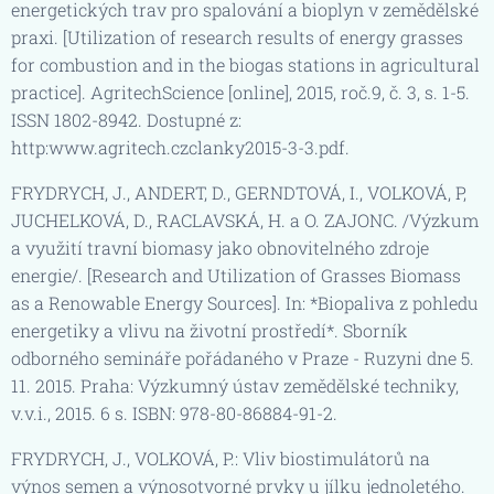
energetických trav pro spalování a bioplyn v zemědělské
praxi. [Utilization of research results of energy grasses
for combustion and in the biogas stations in agricultural
practice]. AgritechScience [online], 2015, roč.9, č. 3, s. 1-5.
ISSN 1802-8942. Dostupné z:
http:www.agritech.czclanky2015-3-3.pdf.
FRYDRYCH, J., ANDERT, D., GERNDTOVÁ, I., VOLKOVÁ, P,
JUCHELKOVÁ, D., RACLAVSKÁ, H. a O. ZAJONC. /Výzkum
a využití travní biomasy jako obnovitelného zdroje
energie/. [Research and Utilization of Grasses Biomass
as a Renowable Energy Sources]. In: *Biopaliva z pohledu
energetiky a vlivu na životní prostředí*. Sborník
odborného semináře pořádaného v Praze - Ruzyni dne 5.
11. 2015. Praha: Výzkumný ústav zemědělské techniky,
v.v.i., 2015. 6 s. ISBN: 978-80-86884-91-2.
FRYDRYCH, J., VOLKOVÁ, P.: Vliv biostimulátorů na
výnos semen a výnosotvorné prvky u jílku jednoletého.