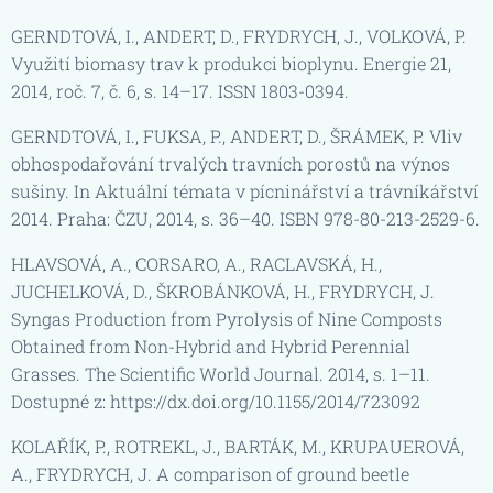
GERNDTOVÁ, I., ANDERT, D., FRYDRYCH, J., VOLKOVÁ, P.
Využití biomasy trav k produkci bioplynu. Energie 21,
2014, roč. 7, č. 6, s. 14–17. ISSN 1803-0394.
GERNDTOVÁ, I., FUKSA, P., ANDERT, D., ŠRÁMEK, P. Vliv
obhospodařování trvalých travních porostů na výnos
sušiny. In Aktuální témata v pícninářství a trávníkářství
2014. Praha: ČZU, 2014, s. 36–40. ISBN 978-80-213-2529-6.
HLAVSOVÁ, A., CORSARO, A., RACLAVSKÁ, H.,
JUCHELKOVÁ, D., ŠKROBÁNKOVÁ, H., FRYDRYCH, J.
Syngas Production from Pyrolysis of Nine Composts
Obtained from Non-Hybrid and Hybrid Perennial
Grasses. The Scientific World Journal. 2014, s. 1–11.
Dostupné z: https://dx.doi.org/10.1155/2014/723092
KOLAŘÍK, P., ROTREKL, J., BARTÁK, M., KRUPAUEROVÁ,
A., FRYDRYCH, J. A comparison of ground beetle