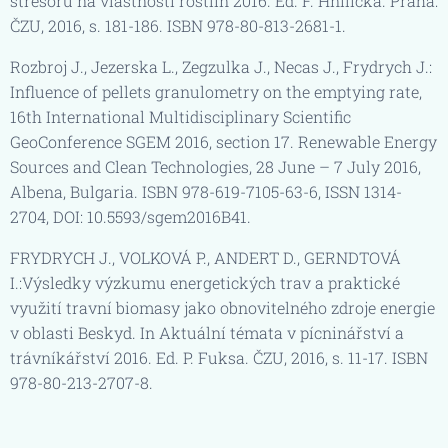
stresorů na vlastnosti rostlin 2016. Ed. F. Hnilička. Praha:
ČZU, 2016, s. 181-186. ISBN 978-80-813-2681-1.
Rozbroj J., Jezerska L., Zegzulka J., Necas J., Frydrych J.:
Influence of pellets granulometry on the emptying rate,
16th International Multidisciplinary Scientific
GeoConference SGEM 2016, section 17. Renewable Energy
Sources and Clean Technologies, 28 June – 7 July 2016,
Albena, Bulgaria. ISBN 978-619-7105-63-6, ISSN 1314-
2704, DOI: 10.5593/sgem2016B41.
FRYDRYCH J., VOLKOVÁ P., ANDERT D., GERNDTOVÁ
I.:Výsledky výzkumu energetických trav a praktické
využití travní biomasy jako obnovitelného zdroje energie
v oblasti Beskyd. In Aktuální témata v pícninářství a
trávníkářství 2016. Ed. P. Fuksa. ČZU, 2016, s. 11-17. ISBN
978-80-213-2707-8.