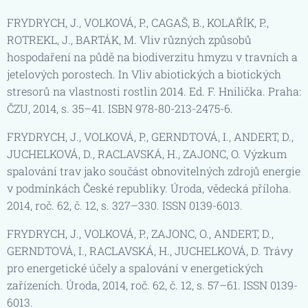
FRYDRYCH, J., VOLKOVÁ, P., CAGAŠ, B., KOLAŘÍK, P.,
ROTREKL, J., BARTÁK, M. Vliv různých způsobů
hospodaření na půdě na biodiverzitu hmyzu v travních a
jetelových porostech. In Vliv abiotických a biotických
stresorů na vlastnosti rostlin 2014. Ed. F. Hnilička. Praha:
ČZU, 2014, s. 35–41. ISBN 978-80-213-2475-6.
FRYDRYCH, J., VOLKOVÁ, P., GERNDTOVÁ, I., ANDERT, D.,
JUCHELKOVÁ, D., RACLAVSKÁ, H., ZAJONC, O. Výzkum
spalování trav jako součást obnovitelných zdrojů energie
v podmínkách České republiky. Úroda, vědecká příloha.
2014, roč. 62, č. 12, s. 327–330. ISSN 0139-6013.
FRYDRYCH, J., VOLKOVÁ, P., ZAJONC, O., ANDERT, D.,
GERNDTOVÁ, I., RACLAVSKÁ, H., JUCHELKOVÁ, D. Trávy
pro energetické účely a spalování v energetických
zařízeních. Úroda, 2014, roč. 62, č. 12, s. 57–61. ISSN 0139-
6013.