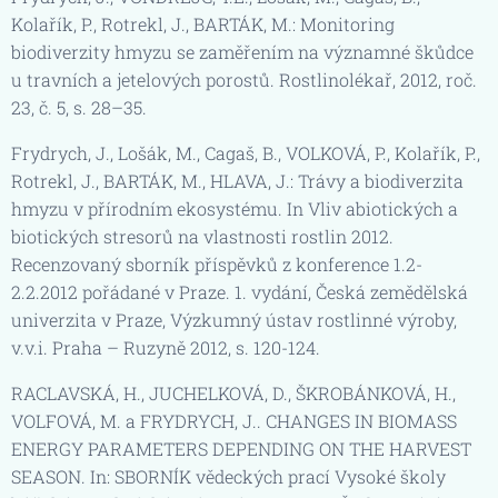
Kolařík, P., Rotrekl, J., BARTÁK, M.: Monitoring
biodiverzity hmyzu se zaměřením na významné škůdce
u travních a jetelových porostů. Rostlinolékař, 2012, roč.
23, č. 5, s. 28–35.
Frydrych, J., Lošák, M., Cagaš, B., VOLKOVÁ, P., Kolařík, P.,
Rotrekl, J., BARTÁK, M., HLAVA, J.: Trávy a biodiverzita
hmyzu v přírodním ekosystému. In Vliv abiotických a
biotických stresorů na vlastnosti rostlin 2012.
Recenzovaný sborník příspěvků z konference 1.2-
2.2.2012 pořádané v Praze. 1. vydání, Česká zemědělská
univerzita v Praze, Výzkumný ústav rostlinné výroby,
v.v.i. Praha – Ruzyně 2012, s. 120-124.
RACLAVSKÁ, H., JUCHELKOVÁ, D., ŠKROBÁNKOVÁ, H.,
VOLFOVÁ, M. a FRYDRYCH, J.. CHANGES IN BIOMASS
ENERGY PARAMETERS DEPENDING ON THE HARVEST
SEASON. In: SBORNÍK vědeckých prací Vysoké školy