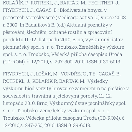
KOLAŘÍK, P., ROTREKL, J., BARTÁK, M., FECHTNER, J.,
FRYDRYCH, J., CAGAŠ, B.: Biodiverzita hmyzu v
porostech vojtěšky seté (Medicago sativa L.) v roce 2008
a 2009. In Badalíková B. (ed.):Aktuální poznatky v
pěstování, šlechtění, ochraně rostlin a zpracování
produktů,11.-12. listopadu 2010, Brno, Výzkumný ústav
pícninářský spol. s. r. o. Troubsko, Zemědělský výzkum
spol. s. r. o. Troubsko, Vědecká příloha časopisu Úroda
(CD-ROM), č. 12/2010, s. 297-300, 2010. ISSN 0139-6013.
FRYDRYCH, J., LOŠÁK, M., VONDŔEJC , T.E., CAGAŠ, B.,
ROTREKL, J., KOLAŘÍK P., BARTÁK, M.: Výsledky
výzkumu biodiverzity hmyzu se zaměřením na ploštice v
souvislosti s travními a jetelovými porosty, 11.-12.
listopadu 2010, Brno, Výzkumný ústav pícninářský spol.
s. r. o. Troubsko, Zemědělský výzkum spol. s. r. o.
Troubsko, Vědecká příloha časopisu Úroda (CD-ROM), č.
12/2010,s. 247-250, 2010. ISSN 0139-6013.