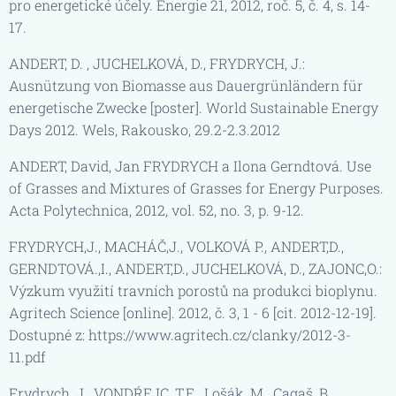
pro energetické účely. Energie 21, 2012, roč. 5, č. 4, s. 14-
17.
ANDERT, D. , JUCHELKOVÁ, D., FRYDRYCH, J.:
Ausnützung von Biomasse aus Dauergrünländern für
energetische Zwecke [poster]. World Sustainable Energy
Days 2012. Wels, Rakousko, 29.2-2.3.2012
ANDERT, David, Jan FRYDRYCH a Ilona Gerndtová. Use
of Grasses and Mixtures of Grasses for Energy Purposes.
Acta Polytechnica, 2012, vol. 52, no. 3, p. 9-12.
FRYDRYCH,J., MACHÁČ,J., VOLKOVÁ P., ANDERT,D.,
GERNDTOVÁ.,I., ANDERT,D., JUCHELKOVÁ, D., ZAJONC,O.:
Výzkum využití travních porostů na produkci bioplynu.
Agritech Science [online]. 2012, č. 3, 1 - 6 [cit. 2012-12-19].
Dostupné z: https://www.agritech.cz/clanky/2012-3-
11.pdf
Frydrych, J., VONDŔEJC, T.E., Lošák, M., Cagaš, B.,