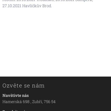
27.10.2021 Havlíčkův Brod.
Ozvěte se nám
Navštivte nás
Hamerská 698 , Zubří, 756 54