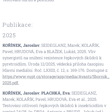
Publikace:
2025
KOŘÍNEK, Jaroslav
; SEIDEGLANZ, Marek; KOLAŘÍK,
Pavel; HRUDOVÁ, Eva a BLAŽEK, Lukáš, 2025. Vliv
synergistů na snížení rezistence řepkových škůdců k
pyretroidům.
Úroda 12/2025, vědecká příloha časopisu
Hlavní mediální
. Roč. LXXIII, č. 12, s. 169-176. Dostupné z:
https://www.vupt.cz/storage/app/media/Avanti/Sbornik_
2025.pdf.
KOŘÍNEK, Jaroslav
;
PLACHKÁ, Eva
; SEIDEGLANZ,
Marek; KOLAŘÍK, Pavel; HRUDOVÁ, Eva et al., 2025.
Testování citlivosti řepkových škůdců k insekticidům v
sezóně 24/25. In: DRDA, Antonín a PRUDIL, Jakub (ed.).