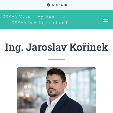
6:00-14:30
OSEVA Vývoj a Výzkum s.r.o.
OSEVA Development and
research Ltd.
Ing. Jaroslav Kořínek