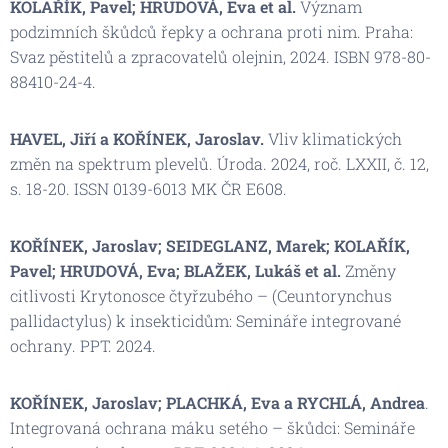
KOLAŘÍK, Pavel; HRUDOVÁ, Eva et al.
Význam
podzimních škůdců řepky a ochrana proti nim
. Praha:
Svaz pěstitelů a zpracovatelů olejnin, 2024. ISBN 978-80-
88410-24-4.
HAVEL, Jiří a KOŘÍNEK, Jaroslav.
Vliv klimatických
změn na spektrum plevelů.
Úroda
. 2024, roč. LXXII, č. 12,
s. 18-20. ISSN 0139-6013 MK ČR E608.
KOŘÍNEK, Jaroslav; SEIDEGLANZ, Marek; KOLAŘÍK,
Pavel; HRUDOVÁ, Eva; BLAŽEK, Lukáš et al.
Změny
citlivosti Krytonosce čtyřzubého – (Ceuntorynchus
pallidactylus) k insekticidům: Semináře integrované
ochrany
. PPT. 2024.
KOŘÍNEK, Jaroslav; PLACHKÁ, Eva a RYCHLÁ, Andrea
.
Integrovaná ochrana máku setého – škůdci: Semináře