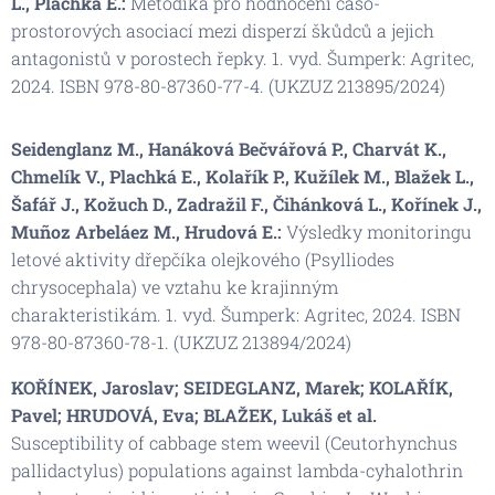
L., Plachká E.:
Metodika pro hodnocení časo-
prostorových asociací mezi disperzí škůdců a jejich
antagonistů v porostech řepky. 1. vyd. Šumperk: Agritec,
2024. ISBN 978-80-87360-77-4. (UKZUZ 213895/2024)
Seidenglanz M., Hanáková Bečvářová P., Charvát K.,
Chmelík V., Plachká E., Kolařík P., Kužílek M., Blažek L.,
Šafář J., Kožuch D., Zadražil F., Čihánková L., Kořínek J.,
Muñoz Arbeláez M., Hrudová E.:
Výsledky monitoringu
letové aktivity dřepčíka olejkového (Psylliodes
chrysocephala) ve vztahu ke krajinným
charakteristikám. 1. vyd. Šumperk: Agritec, 2024. ISBN
978-80-87360-78-1. (UKZUZ 213894/2024)
KOŘÍNEK, Jaroslav; SEIDEGLANZ, Marek; KOLAŘÍK,
Pavel; HRUDOVÁ, Eva; BLAŽEK, Lukáš et al.
Susceptibility of cabbage stem weevil (Ceutorhynchus
pallidactylus) populations against lambda-cyhalothrin