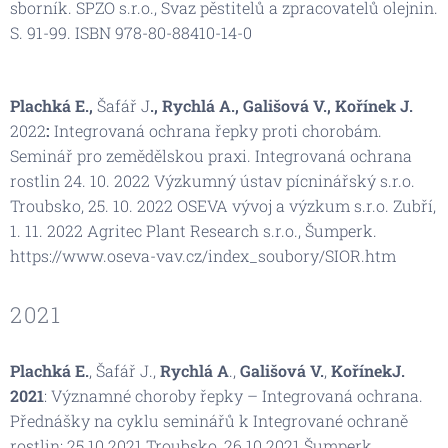
sborník. SPZO s.r.o., Svaz pěstitelů a zpracovatelů olejnin.
S. 91-99. ISBN 978-80-88410-14-0
Plachká E.,
Šafář J
., Rychlá A., Gališová V., Kořínek J.
2022
:
Integrovaná ochrana řepky proti chorobám.
Seminář pro zemědělskou praxi. Integrovaná ochrana
rostlin 24. 10. 2022 Výzkumný ústav pícninářský s.r.o.
Troubsko, 25. 10. 2022 OSEVA vývoj a výzkum s.r.o. Zubří,
1. 11. 2022 Agritec Plant Research s.r.o., Šumperk.
https://www.oseva-vav.cz/index_soubory/SIOR.htm
2021
Plachká
E.
, Šafář J.,
Rychlá
A
.,
Gališová
V.
,
Kořínek
J.
2021
: Významné choroby řepky – Integrovaná ochrana.
Přednášky na cyklu seminářů k Integrované ochraně
rostlin
: 25.10.2021 Troubsko, 26.10.2021 Šumperk,