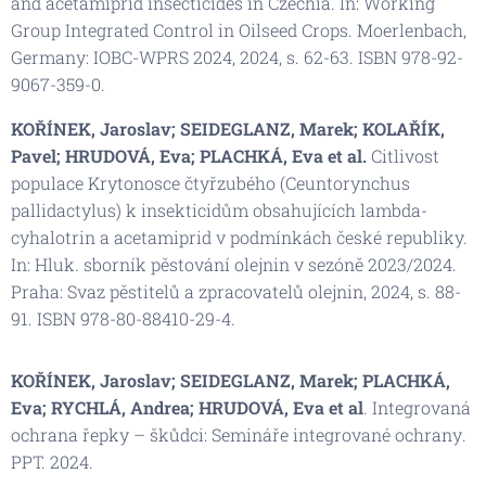
and acetamiprid insecticides in Czechia. In:
Working
Group Integrated Control in Oilseed Crops
. Moerlenbach,
Germany: IOBC-WPRS 2024, 2024, s. 62-63. ISBN 978-92-
9067-359-0.
KOŘÍNEK, Jaroslav; SEIDEGLANZ, Marek; KOLAŘÍK,
Pavel; HRUDOVÁ, Eva; PLACHKÁ, Eva et al.
Citlivost
populace Krytonosce čtyřzubého (Ceuntorynchus
pallidactylus) k insekticidům obsahujících lambda-
cyhalotrin a acetamiprid v podmínkách české republiky.
In:
Hluk. sborník pěstování olejnin v sezóně 2023/2024
.
Praha: Svaz pěstitelů a zpracovatelů olejnin, 2024, s. 88-
91. ISBN 978-80-88410-29-4.
KOŘÍNEK, Jaroslav; SEIDEGLANZ, Marek; PLACHKÁ,
Eva; RYCHLÁ, Andrea; HRUDOVÁ, Eva et al
.
Integrovaná
ochrana řepky – škůdci: Semináře integrované ochrany
.
PPT. 2024.