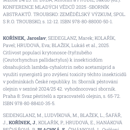
KONFERENCE MLADÝCH VĚDCŮ 2025 -SBORNÍK
ABSTRAKTŮ
. TROUBSKO: ZEMĚDĚLSKÝ VÝZKUM, SPOL.
S R.O. TROUBSKO, s. 12-12. ISBN 978-80-88000-50-1.
KOŘÍNEK, Jaroslav
; SEIDEGLANZ, Marek; KOLAŘÍK,
Pavel; HRUDOVÁ, Eva; BLAŽEK, Lukáš et al., 2025.
Citlivost populací krytonosce čtyřzubého
(Ceutorhynchus pallidactylus) k insekticidům
obsahujících lambda-cyhalotrin nebo acetamiprid a
využití synergistů pro zvýšení toxicity těchto insekticidů
v podmínkách České republiky. In:
Sborník pěstování
olejnin v sezóně 2024/25 42. vyhodnocovací sborník
.
Praha 8: Svaz pěstitelů a zpracovatelů olejnin, s. 65-72.
ISBN 978-80-88410-35-5.
SEIDENGLANZ, M., LUDVÍKOVÁ, M., BLAŽEK, L., ŠAFÁŘ,
J.,
KOŘÍNEK, J
., KOLAŘÍK, P., HRUDOVÁ, E., HANÁKOVÁ
BEČVÁŘOVÁ, P.,
PLACHKÁ, E
., ČIHÁNKOVÁ, L. Ověření