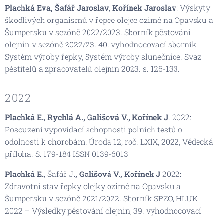
Plachká Eva, Šafář Jaroslav, Kořínek Jaroslav
: Výskyty
škodlivých organismů v řepce olejce ozimé na Opavsku a
Šumpersku v sezóně 2022/2023. Sborník pěstování
olejnin v sezóně 2022/23. 40. vyhodnocovací sborník
Systém výroby řepky, Systém výroby slunečnice. Svaz
pěstitelů a zpracovatelů olejnin 2023. s. 126-133.
2022
Plachká E., Rychlá A., Gališová V., Kořínek J
. 2022:
Posouzení vypovídací schopnosti polních testů o
odolnosti k chorobám.
Úroda
12, roč. LXIX, 2022, Vědecká
příloha. S. 179-184 ISSN 0139-6013
Plachká E.,
Šafář J
., Gališová V., Kořínek J
2022
:
Zdravotní stav řepky olejky ozimé na Opavsku a
Šumpersku v sezóně 2021/2022. Sb
orník SPZO, HLUK
2022
– Výsledky pěstování olejnin, 39. vyhodnocovací