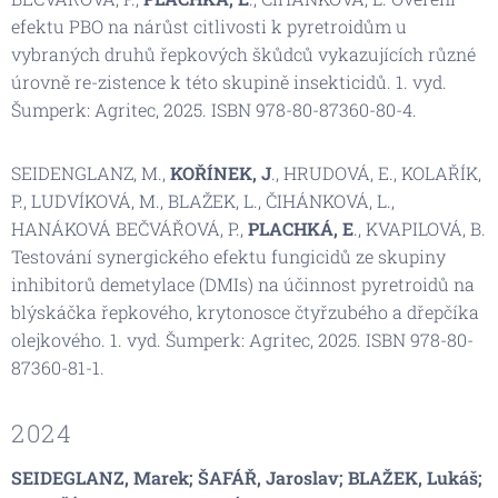
efektu PBO na nárůst citlivosti k pyretroidům u
vybraných druhů řepkových škůdců vykazujících různé
úrovně re-zistence k této skupině insekticidů. 1. vyd.
Šumperk: Agritec, 2025. ISBN 978-80-87360-80-4.
SEIDENGLANZ, M.,
KOŘÍNEK, J
., HRUDOVÁ, E., KOLAŘÍK,
P., LUDVÍKOVÁ, M., BLAŽEK, L., ČIHÁNKOVÁ, L.,
HANÁKOVÁ BEČVÁŘOVÁ, P.,
PLACHKÁ, E
., KVAPILOVÁ, B.
Testování synergického efektu fungicidů ze skupiny
inhibitorů demetylace (DMIs) na účinnost pyretroidů na
blýskáčka řepkového, krytonosce čtyřzubého a dřepčíka
olejkového. 1. vyd. Šumperk: Agritec, 2025. ISBN 978-80-
87360-81-1.
2024
SEIDEGLANZ, Marek; ŠAFÁŘ, Jaroslav; BLAŽEK, Lukáš;