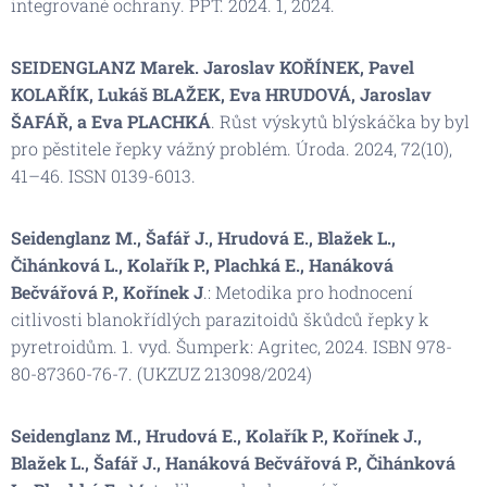
integrované ochrany
. PPT. 2024. 1, 2024.
SEIDENGLANZ Marek. Jaroslav KOŘÍNEK, Pavel
KOLAŘÍK, Lukáš BLAŽEK, Eva HRUDOVÁ, Jaroslav
ŠAFÁŘ, a Eva PLACHKÁ
. Růst výskytů blýskáčka by byl
pro pěstitele řepky vážný problém. Úroda. 2024, 72(10),
41–46. ISSN 0139-6013.
Seidenglanz M., Šafář J., Hrudová E., Blažek L.,
Čihánková L., Kolařík P., Plachká E., Hanáková
Bečvářová P., Kořínek J
.: Metodika pro hodnocení
citlivosti blanokřídlých parazitoidů škůdců řepky k
pyretroidům. 1. vyd. Šumperk: Agritec, 2024. ISBN 978-
80-87360-76-7. (UKZUZ 213098/2024)
Seidenglanz M., Hrudová E., Kolařík P., Kořínek J.,
Blažek L., Šafář J., Hanáková Bečvářová P., Čihánková