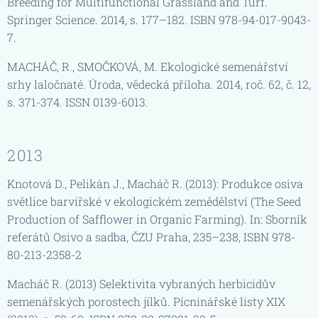
Breeding for Multifunctional Grassland and Turf.
Springer Science. 2014, s. 177–182. ISBN 978-94-017-9043-
7.
MACHÁČ, R., SMOČKOVÁ, M. Ekologické semenářství
srhy laločnaté. Úroda, vědecká příloha. 2014, roč. 62, č. 12,
s. 371-374. ISSN 0139-6013.
2013
Knotová D., Pelikán J., Macháč R. (2013): Produkce osiva
světlice barvířské v ekologickém zemědělství (The Seed
Production of Safflower in Organic Farming). In: Sborník
referátů Osivo a sadba, ČZU Praha, 235–238, ISBN 978-
80-213-2358-2
Macháč R. (2013) Selektivita vybraných herbicidův
semenářských porostech jílků. Pícninářské listy XIX