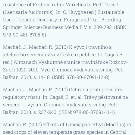
resistence of Festuca rubra Varieties to Red Thread
(Laetisaria fuciformis). In. C. Huyghe (ed.) Sustainable
Use of Genetic Diversity in Forage and Turf Breeding.
Springer Science+Business Media B.V. s. 289-293. (ISBN:
978-90-481-8705-8)
Macháč, J., Macháč, R. (2010) K vývoji travního a
jetelového semenářství v České republice. In: Cagaš B.
(ed.) Almanach Výzkumné stanice travinářské Rožnov-
Zubří 1920-2010. Vyd. Olomouc:Vydavatelství Ing. Petr
Baštan, 2010. s. 14-18. (ISBN: 978-80-87091-12-8)
Macháč, J., Macháč, R. (2010) Ochrana proti plevelům,
regulátory růstu. In. Cagaš, B. et. al. Trávy pěstované na
semeno. 1. vydání Olomouc: Vydavatelství Ing. Petr
Baštan, 2010. s. 237-246. (ISBN: 978-80-87091-11-1).
Macháč, R. (2010) Effects of trinexapac-ethyl (Moddus) in
seed crops of eleven temperate grass species in Central