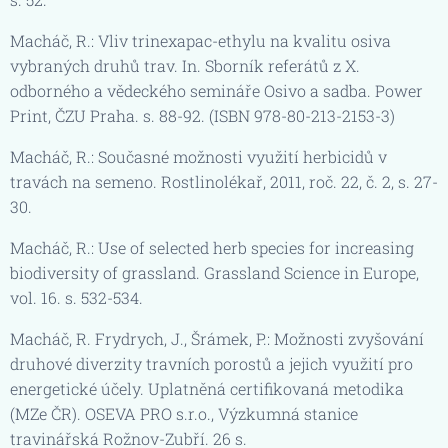
Macháč, R.: Vliv trinexapac-ethylu na kvalitu osiva
vybraných druhů trav. In. Sborník referátů z X.
odborného a vědeckého semináře Osivo a sadba. Power
Print, ČZU Praha. s. 88-92. (ISBN 978-80-213-2153-3)
Macháč, R.: Současné možnosti využití herbicidů v
travách na semeno. Rostlinolékař, 2011, roč. 22, č. 2, s. 27-
30.
Macháč, R.: Use of selected herb species for increasing
biodiversity of grassland. Grassland Science in Europe,
vol. 16. s. 532-534.
Macháč, R. Frydrych, J., Šrámek, P.: Možnosti zvyšování
druhové diverzity travních porostů a jejich využití pro
energetické účely. Uplatněná certifikovaná metodika
(MZe ČR). OSEVA PRO s.r.o., Výzkumná stanice
travinářská Rožnov-Zubří. 26 s.