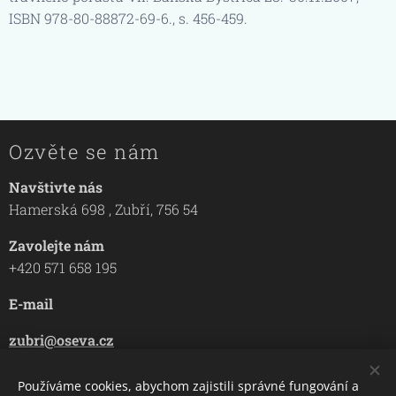
ISBN 978-80-88872-69-6., s. 456-459.
Ozvěte se nám
Navštivte nás
Hamerská 698 , Zubří, 756 54
Zavolejte nám
+420 571 658 195
E-mail
zubri@oseva.cz
opava@oseva.cz
Používáme cookies, abychom zajistili správné fungování a