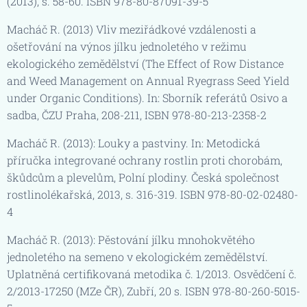
(2013), s. 58-60. ISBN 978-80-87091-39-5
Macháč R. (2013) Vliv meziřádkové vzdálenosti a
ošetřování na výnos jílku jednoletého v režimu
ekologického zemědělství (The Effect of Row Distance
and Weed Management on Annual Ryegrass Seed Yield
under Organic Conditions). In: Sborník referátů Osivo a
sadba, ČZU Praha, 208-211, ISBN 978-80-213-2358-2
Macháč R. (2013): Louky a pastviny. In: Metodická
příručka integrované ochrany rostlin proti chorobám,
škůdcům a plevelům, Polní plodiny. Česká společnost
rostlinolékařská, 2013, s. 316-319. ISBN 978-80-02-02480-
4
Macháč R. (2013): Pěstování jílku mnohokvětého
jednoletého na semeno v ekologickém zemědělství.
Uplatněná certifikovaná metodika č. 1/2013. Osvědčení č.
2/2013-17250 (MZe ČR), Zubří, 20 s. ISBN 978-80-260-5015-