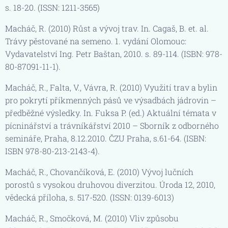
s. 18-20. (ISSN: 1211-3565)
Macháč, R. (2010) Růst a vývoj trav. In. Cagaš, B. et. al.
Trávy pěstované na semeno. 1. vydání Olomouc:
Vydavatelství Ing. Petr Baštan, 2010. s. 89-114. (ISBN: 978-
80-87091-11-1).
Macháč, R., Falta, V., Vávra, R. (2010) Využití trav a bylin
pro pokrytí příkmenných pásů ve výsadbách jádrovin –
předběžné výsledky. In. Fuksa P. (ed.) Aktuální témata v
pícninářství a trávníkářství 2010 – Sborník z odborného
semináře, Praha, 8.12.2010. ČZU Praha, s.61-64. (ISBN:
ISBN 978-80-213-2143-4).
Macháč, R., Chovančíková, E. (2010) Vývoj lučních
porostů s vysokou druhovou diverzitou. Úroda 12, 2010,
vědecká příloha, s. 517-520. (ISSN: 0139-6013)
Macháč, R., Smočková, M. (2010) Vliv způsobu