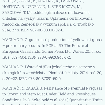
BOTH, Z., CAGAŠ, B., MACHÁČ, R., PALICOVÁ, J.,
HORTOVÁ, B., NEDĚLNÍK, J., STREJČKOVÁ, M.,
SABOLOVÁ, T. Metodika optimalizace mulčování s
ohledem na výskyt fuzárií. Uplatněná certifikovaná
metodika. Zemědělský výzkum spol. s r. o. Troubsko,
2014, 27 s. ISBN 987-80-88000-02-0.
MACHÁČ, R. Organic seed production of yellow oat grass
– preliminary results. In EGF at 50: The Future of
European Grasslands. Gomer Press Ltd. Wales, 2014, roč.
19, s. 502–504. ISBN 978-0-9926940-1-2.
MACHÁČ, R. Pěstování jílku jednoletého na semeno v
ekologickém zemědělství. Pícninářské listy. 2014, roč. 20,
s. 20–22. ISBN 978-80-87091-50-0.
MACHÁČ, R., CAGAŠ, B. Resistance of Perennial Ryegrass
to Crown and Stem Rust Under Field and Greenhouse
Conditions. In D. Sokolović et al. (eds.) Quantitative Traits