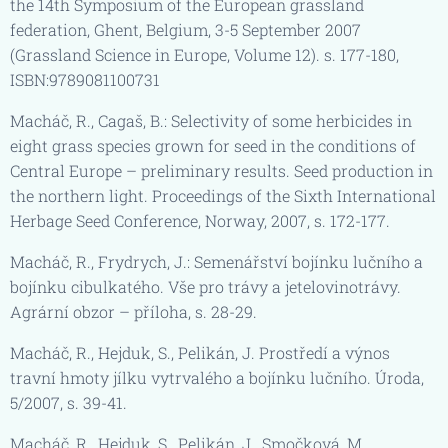
the 14th Symposium of the European grassland
federation, Ghent, Belgium, 3-5 September 2007
(Grassland Science in Europe, Volume 12). s. 177-180,
ISBN:9789081100731
Macháč, R., Cagaš, B.: Selectivity of some herbicides in
eight grass species grown for seed in the conditions of
Central Europe – preliminary results. Seed production in
the northern light. Proceedings of the Sixth International
Herbage Seed Conference, Norway, 2007, s. 172-177.
Macháč, R., Frydrych, J.: Semenářství bojínku lučního a
bojínku cibulkatého. Vše pro trávy a jetelovinotrávy.
Agrární obzor – příloha, s. 28-29.
Macháč, R., Hejduk, S., Pelikán, J. Prostředí a výnos
travní hmoty jílku vytrvalého a bojínku lučního. Úroda,
5/2007, s. 39-41.
Macháč, R., Hejduk, S., Pelikán, J., Smočková, M.