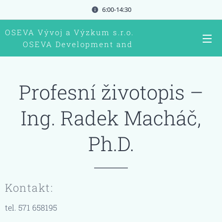
6:00-14:30
OSEVA Vývoj a Výzkum s.r.o.
OSEVA Development and
research Ltd.
Profesní životopis –
Ing. Radek Macháč,
Ph.D.
Kontakt:
tel. 571 658195