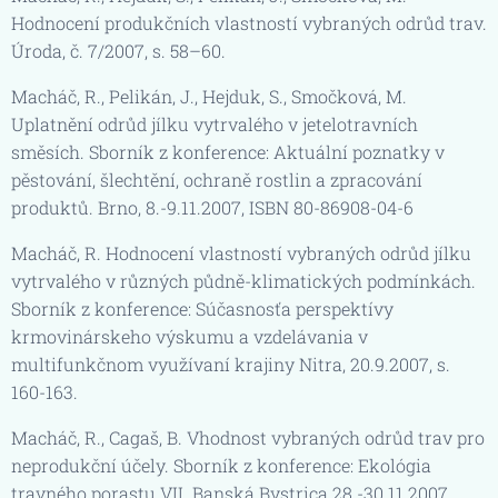
Hodnocení produkčních vlastností vybraných odrůd trav.
Úroda, č. 7/2007, s. 58–60.
Macháč, R., Pelikán, J., Hejduk, S., Smočková, M.
Uplatnění odrůd jílku vytrvalého v jetelotravních
směsích. Sborník z konference: Aktuální poznatky v
pěstování, šlechtění, ochraně rostlin a zpracování
produktů. Brno, 8.-9.11.2007, ISBN 80-86908-04-6
Macháč, R. Hodnocení vlastností vybraných odrůd jílku
vytrvalého v různých půdně-klimatických podmínkách.
Sborník z konference: Súčasnosťa perspektívy
krmovinárskeho výskumu a vzdelávania v
multifunkčnom využívaní krajiny Nitra, 20.9.2007, s.
160-163.
Macháč, R., Cagaš, B. Vhodnost vybraných odrůd trav pro
neprodukční účely. Sborník z konference: Ekológia
travného porastu VII. Banská Bystrica 28.-30.11.2007,