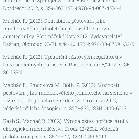
Improvement. Springer Science + Business media
Dordrecht 2012, s. 359-363. ISBN 978-94-007-4554-4
Macháč R. (2012): Rentabilita pěstování jílku
mnohokvětého jednoletého při rozdílné úrovni
agrotechniky. Pícninářské listy 2012. Vydavatelství
Baštan, Olomouc. XVIII. s.44-46. ISBN: 978-80-87091-32-6
Macháč R. (2012): Uplatnění růstových regulátorů v
trávosemenných porostech. Rostlinolékař 5/2012. s. 35-
36. ISSN
Macháč R., Smočková M., Both. Z. (2012): Možnosti
pěstování jílku mnohokvětého jednoletého na semeno v
režimu ekologického zemědělství. Úroda 12/2012,
vědecká příloha časopisu. s. 327–330, ISSN 0139-6013
Raab S., Machač R. (2012): Výroba osiva hořčice jarní v
ekologickém zemědělství. Úroda 12/2012, vědecká
příloha časopisu. s. 367–370, ISSN 0139-6013