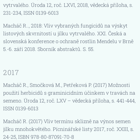
vytrvalého. Úroda 12, roč. LXVI, 2018, vědecká příloha, s.
231-234, ISSN 0139-6013
Macháč R.., 2018: Vliv vybraných fungicidů na výskyt
listových skvrnitostí u jílku vytrvalého. XXI. Česká a
slovenská konference o ochraně rostlin Mendelu v Brně
5.-6. září 2018. Sborník abstraktů. S. 55.
2017
Macháč R., Smočková M., Petřeková P. (2017) Možnosti
použití herbicidů s graminicidním účinkem v travách na
semeno. Úroda 12, roč. LXV – vědecká příloha, s. 441-444,
ISSN 0139-6013
Macháč R. (2017) Vliv termínu sklizně na výnos semen
jílku mnohokvětého. Pícninářské listy 2017, roč. XXIII, s.
24-25, ISBN 978-80-87091-70-8