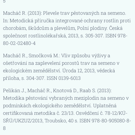
5
Macháč R. (2013): Plevele trav pěstovaných na semeno.
In: Metodická příručka integrované ochrany rostlin proti
chorobám, škůdcům a plevelům, Polní plodiny. Česká
společnost rostlinolékařská, 2013, s. 305-307. ISBN 978-
80-02-02480-4
Macháč R., Smočková M.: Vliv způsobu výživy a
ošetřování na zaplevelení porostů trav na semeno v
ekologickém zemědělství. Úroda 12, 2013, vědecká
příloha, s. 304-307. ISSN 0139-6013
Pelikán J., Macháč R., Knotová D., Raab S. (2013):
Metodika pěstování vybraných meziplodin na semeno v
podmínkách ekologického zemědělství. Uplatněná
certifikovaná metodika č. 23/13. Osvědčení č. 78-12/KÚ-
SŘÚ/UKZUZ/2013, Troubsko, 40 s. ISBN 978-80-905080-8-
8