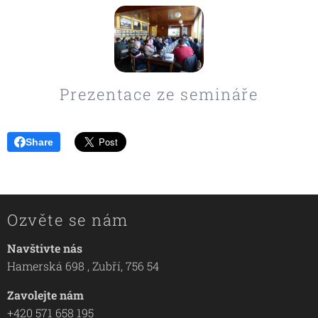
Prezentace ze semináře
Share
Ozvěte se nám
Navštivte nás
Hamerská 698 , Zubří, 756 54
Zavolejte nám
+420 571 658 195