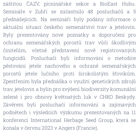
záštitou ČAZV, pícninářské sekce a BioEast Hubu.
Semináře v Zubří se zúčastnilo 48 posluchačů a 5
přednášejících. Na semináři byly podány informace o
aktuální situaci českého semenářství trav a jetelovin.
Byly prezentovány nové poznatky a doporučení pro
ochranu semenářských porostů trav vůči škodlivým
činitelům, včetně představení nově registrovaných
fungicidů. Posluchači byli informováni o metodice
pěstování jetele nachového a ochraně semenářských
porostů jetele lučního proti širokolistým šťovíkům.
Zpestřením byla přednáška o využití genetických zdrojů
trav, jetelovin a bylin pro zvýšení biodiverzity komunální
zeleně i pro obnovy květnatých luk v CHKO Beskydy.
Závěrem byli posluchači informování a zajímavých
podnětech i výsledcích výzkumu prezentovaných na 11
konferenci International Herbage Seed Group, která se
konala v červnu 2023 v Angers (Francie).