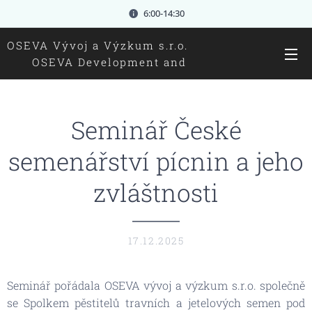
6:00-14:30
OSEVA Vývoj a Výzkum s.r.o.
OSEVA Development and
research Ltd.
Seminář České
semenářství pícnin a jeho
zvláštnosti
17.12.2025
Seminář pořádala OSEVA vývoj a výzkum s.r.o. společně
se Spolkem pěstitelů travních a jetelových semen pod