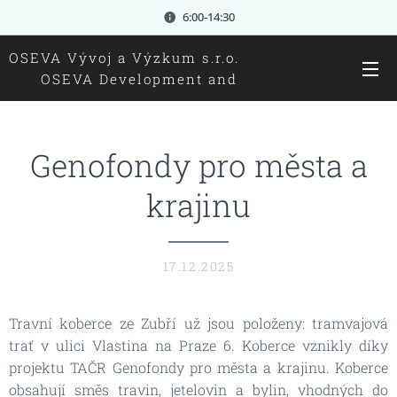
6:00-14:30
OSEVA Vývoj a Výzkum s.r.o.
OSEVA Development and
research Ltd.
Genofondy pro města a
krajinu
17.12.2025
Travní koberce ze Zubří už jsou položeny: tramvajová
trať v ulici Vlastina na Praze 6. Koberce vznikly díky
projektu TAČR Genofondy pro města a krajinu. Koberce
obsahují směs travin, jetelovin a bylin, vhodných do